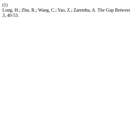
(1)
Long, H.; Zhu, R.; Wang, C.; Yao, Z.; Zaremba, A. The Gap Betwee
3
, 40-53.